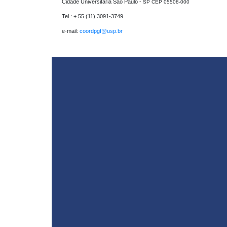
Cidade Universitária São Paulo - 
SP CEP 05508-000
Tel.: + 55 (11) 3091-3749

e-mail: 
coordpgf@usp.br 