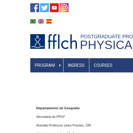
Skip
to
main
content
POSTGRADUATE PR
PHYSIC
MAIN
PROGRAM
INGRESS
COURSES
NAVIGATION
Departamento de Geografia
Secretaria do PPGF 

Avenida Professor Lineu Prestes, 338
