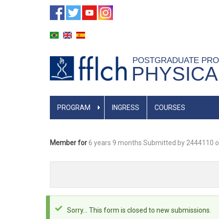
Skip
to
main
content
POSTGRADUATE PR
PHYSIC
MAIN
PROGRAM
INGRESS
COURSES
NAVIGATION
Member for
6 years 9 months
Submitted by
2444110
o
Status
Sorry… This form is closed to new submissions.