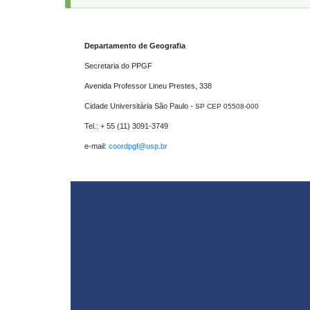
message
Departamento de Geografia
Secretaria do PPGF 

Avenida Professor Lineu Prestes, 338

Cidade Universitária São Paulo - 
SP CEP 05508-000
Tel.: + 55 (11) 3091-3749

e-mail: 
coordpgf@usp.br 