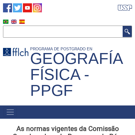
Pasar
al
contenido
principal
Buscar
PROGRAMA DE POSTGRADO EN
GEOGRAFÍA
FÍSICA -
PPGF
NAVEGACIÓN
PRINCIPAL
As normas vigentes da Comissão