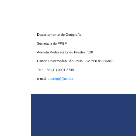
Departamento de Geografia
Secretaria do PPGF 

Avenida Professor Lineu Prestes, 338

Cidade Universitária São Paulo - 
SP CEP 05508-000
Tel.: + 55 (11) 3091-3749

e-mail: 
coordpgf@usp.br 