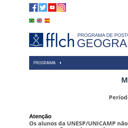
Pasar
al
contenido
principal
PROGRAMA DE POS
GEOGRAF
NAVEGACIÓN
PROGRAMA
PRINCIPAL
M
Períod
Atenção
Os alunos da UNESP/UNICAMP não p