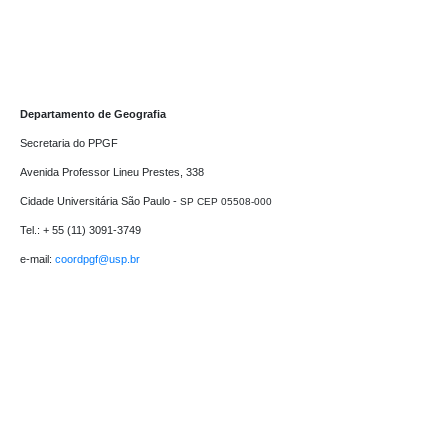
Departamento de Geografia
Secretaria do PPGF 

Avenida Professor Lineu Prestes, 338

Cidade Universitária São Paulo - 
SP CEP 05508-000
Tel.: + 55 (11) 3091-3749

e-mail: 
coordpgf@usp.br 