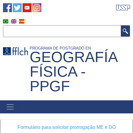
Pasar
al
contenido
principal
Buscar
PROGRAMA DE POSTGRADO EN
GEOGRAFÍA
FÍSICA -
PPGF
NAVEGACIÓN
PRINCIPAL
Formulário para solicitar prorrogação ME e DO