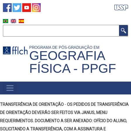
Pular
para
o
conteúdo
Buscar
principal
PROGRAMA DE PÓS-GRADUAÇÃO EM
GEOGRAFIA
FÍSICA - PPGF
NAVEGAÇÃO
PRINCIPAL
TRANSFERÊNCIA DE ORIENTAÇÃO
-
OS PEDIDOS DE TRANSFERÊNCIA
DE ORIENTAÇÃO DEVERÃO SER FEITOS VIA JANUS, MENU
REQUERIMENTOS. DOCUMENTO A SER ANEXADO: OFÍCIO DO ALUNO,
SOLICITANDO A TRANSFERÊNCIA, COM A ASSINATURA E