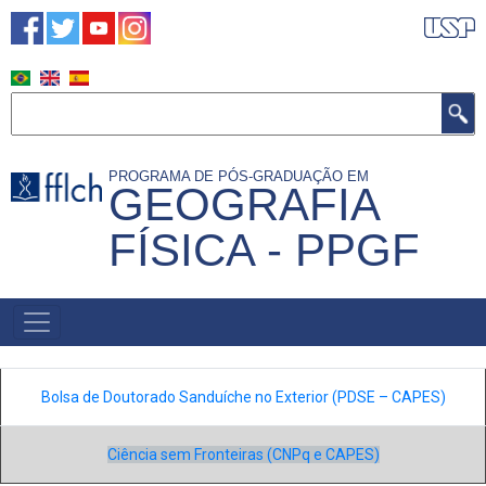
Pular
para
o
conteúdo
Buscar
principal
PROGRAMA DE PÓS-GRADUAÇÃO EM
GEOGRAFIA
FÍSICA - PPGF
NAVEGAÇÃO
PRINCIPAL
Bolsa de Doutorado Sanduíche no Exterior (PDSE – CAPES)
Ciência sem Fronteiras (CNPq e CAPES)