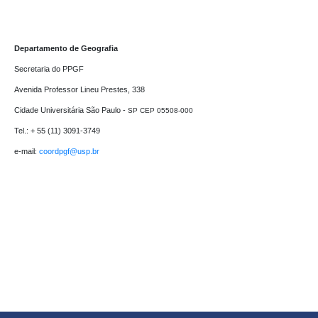
Departamento de Geografia
Secretaria do PPGF 

Avenida Professor Lineu Prestes, 338

Cidade Universitária São Paulo - 
SP CEP 05508-000
Tel.: + 55 (11) 3091-3749

e-mail: 
coordpgf@usp.br 