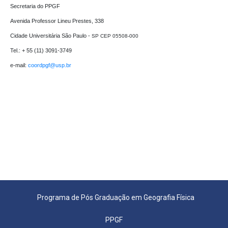
Secretaria do PPGF 

Avenida Professor Lineu Prestes, 338

Cidade Universitária São Paulo - 
SP CEP 05508-000
Tel.: + 55 (11) 3091-3749

e-mail: 
coordpgf@usp.br 
Programa de Pós Graduação em Geografia Física
PPGF