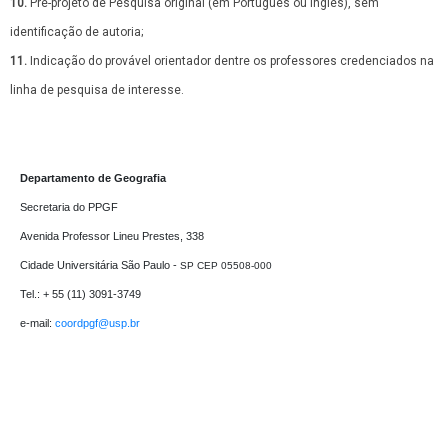
10.
Pré-projeto de Pesquisa original (em Português ou Inglês), sem
identificação de autoria;
11.
Indicação do provável orientador dentre os professores credenciados na
linha de pesquisa de interesse.
Departamento de Geografia
Secretaria do PPGF 

Avenida Professor Lineu Prestes, 338

Cidade Universitária São Paulo - 
SP CEP 05508-000
Tel.: + 55 (11) 3091-3749

e-mail: 
coordpgf@usp.br 