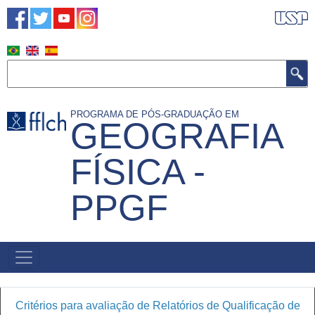
Pular
para
o
conteúdo
Buscar
principal
PROGRAMA DE PÓS-GRADUAÇÃO EM
GEOGRAFIA
FÍSICA -
PPGF
NAVEGAÇÃO
PRINCIPAL
Critérios para avaliação de Relatórios de Qualificação de